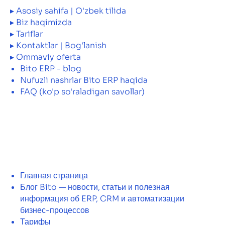
▸ Asosiy sahifa | O'zbek tilida
▸ Biz haqimizda
▸ Tariflar
▸ Kontaktlar | Bog'lanish
▸ Ommaviy oferta
Bito ERP - blog
Nufuzli nashrlar Bito ERP haqida
FAQ (ko'p so'raladigan savollar)
Bito ERP ni hoziroq
sinab ko’ring
Главная страница
Блог Bito — новости, статьи и полезная
информация об ERP, CRM и автоматизации
бизнес-процессов
12 oylik obuna
Тарифы