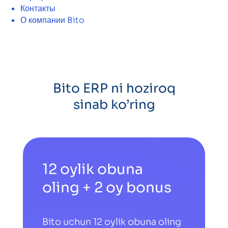
oling + 2 oy bonus
Контакты
О компании Bito
Bito uchun 12 oylik obuna oling
va 2 oylik obuna sizga bonus
sifatida qo’shib beriladi
BONUSNI OLISH