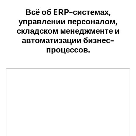
Всё об ERP-системах,
управлении персоналом,
складском менеджменте и
автоматизации бизнес-
процессов.