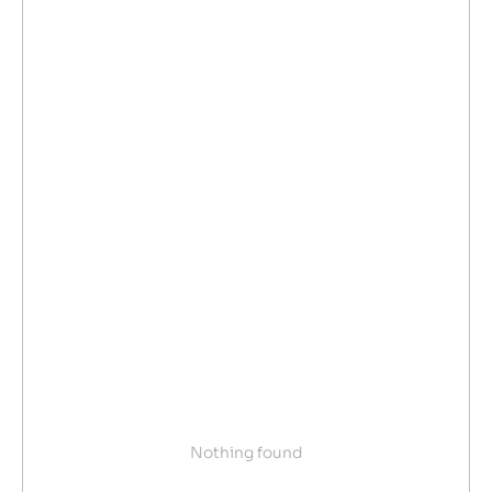
Nothing found