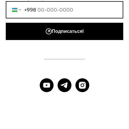
+998
Подписаться!
Bito - biznesni to’liq avtomatlashtiruvchi
ERP tizimi
Sahifalar
Linklar
Asosiy sahifa
+998 55 511 37 00